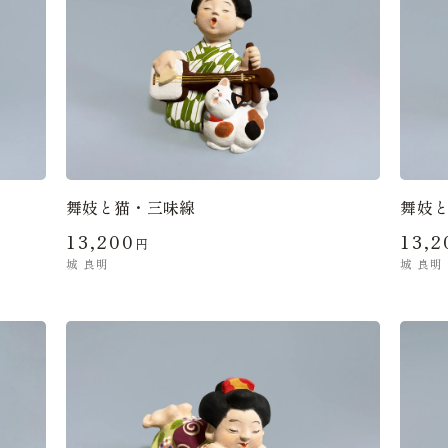
舞妓と猫・三味線
舞妓
13,200
13,2
円
城 良明
城 良明