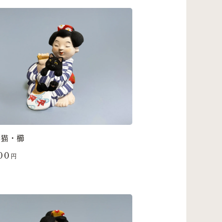
と猫・櫛
00
円