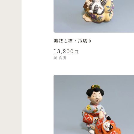
舞妓と猫・爪切り
13,200
円
城 良明