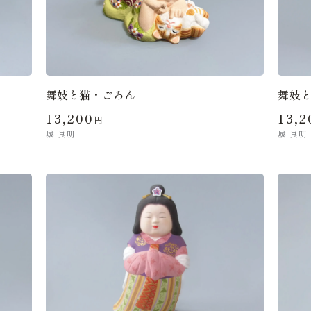
舞妓と猫・ごろん
舞妓
13,200
13,2
円
城 良明
城 良明