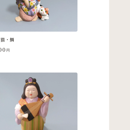
と猫・鯛
00
円