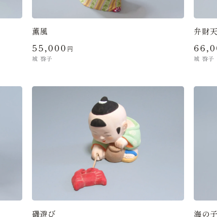
薫風
弁財
55,000
66,
円
城 啓子
城 啓子
磯遊び
海の