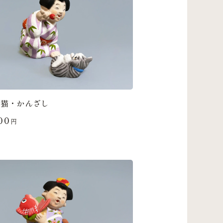
と猫・かんざし
00
円