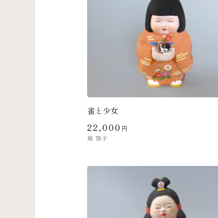
雀と少女
22,000
円
城 啓子