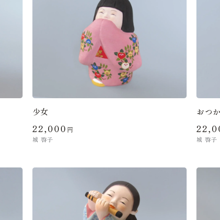
少女
おつ
22,000
22,0
円
城 啓子
城 啓子