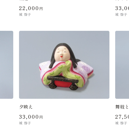
22,000
33,0
円
城 啓子
城 啓子
夕映え
舞妓
33,000
27,5
円
城 啓子
城 啓子