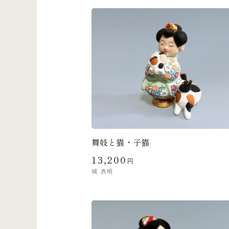
舞妓と猫・子猫
13,200
円
城 良明