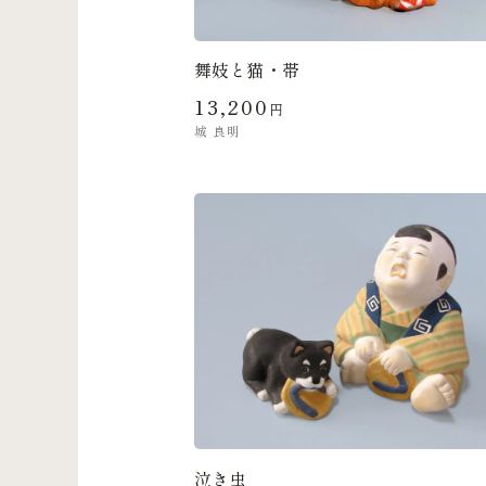
舞妓と猫・帯
13,200
円
城 良明
泣き虫