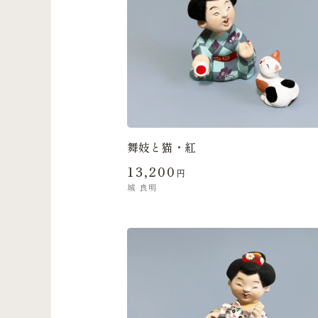
舞妓と猫・紅
13,200
円
城 良明