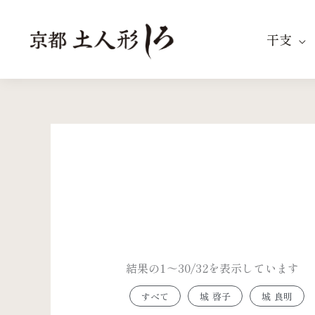
内
容
干支
を
ス
キ
ッ
新
プ
し
い
順
結果の1～30/32を表示しています
すべて
城 啓子
城 良明