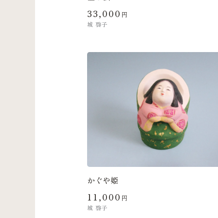
33,000
円
城 啓子
かぐや姫
11,000
円
城 啓子