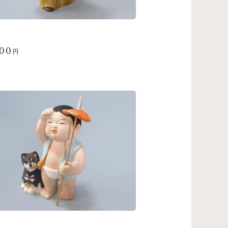
天
000
円
子