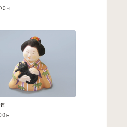
00
円
と猫
00
円