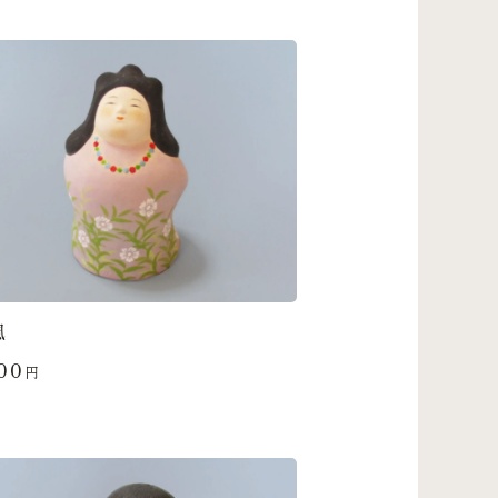
風
00
円