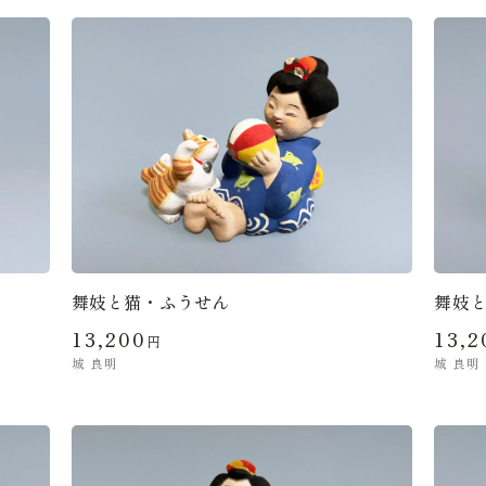
舞妓と猫・ふうせん
舞妓
13,200
13,2
円
城 良明
城 良明