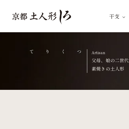
内
容
干支
を
ス
キ
ッ
つくりて
Artisan
プ
父母、娘の二世代
素焼きの土人形