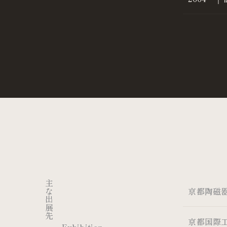
主な出展先
京都陶磁
京都国際