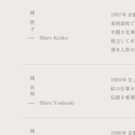
城 啓子
1957年 
美術高校で
手描き友禅
── Shiro Keiko
独立して4
清水人形の
城 良明
1959年 
絵の仕事を
伝統を重視
── Shiro Yoshiaki
1996年 