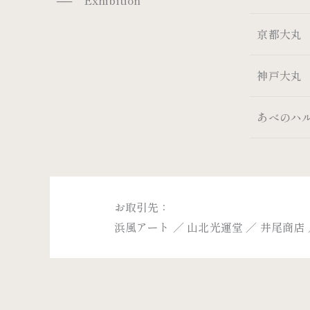
── Exhibition
京都大丸
神戸大丸
あべのハ
お取引先：
浜風アート ／ 山北光運堂 ／ 井尾商店