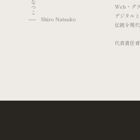
城 なつこ
Web・グ
デジタルと
── Shiro Natsuko
伝統を現代
代表責任者：