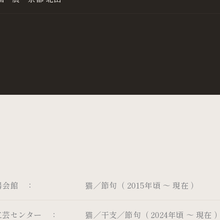
器会館 ：
猫／節句（ 2015年頃 ～ 現在 ）
工芸センター ：
猫／干支／節句（ 2024年頃 ～ 現在 