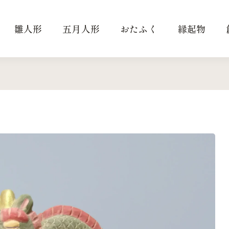
雛人形
五月人形
おたふく
縁起物