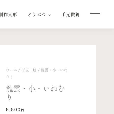
創作人形
どうぶつ
手元供養
ホーム
/
干支｜辰
/ 龍雲・小・いね
むり
龍雲・小・いねむ
り
8,800
円