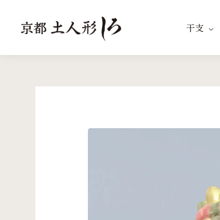
内
容
干支
を
ス
キ
ッ
プ