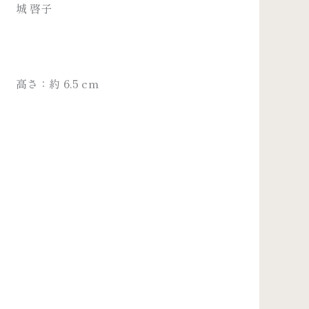
城 啓子
高さ：約 6.5 cm