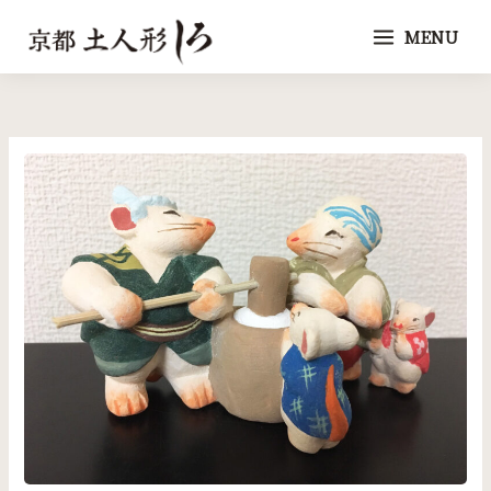
内
MENU
容
を
ス
キ
ッ
プ