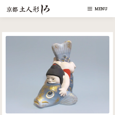
内
MENU
容
を
ス
キ
ッ
プ