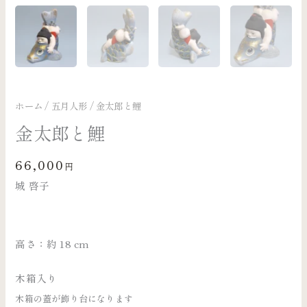
ホーム
/
五月人形
/ 金太郎と鯉
金太郎と鯉
66,000
円
城 啓子
高さ：約 18 cm
木箱入り
木箱の蓋が飾り台になります