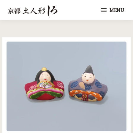
内
MENU
容
を
ス
キ
ッ
プ