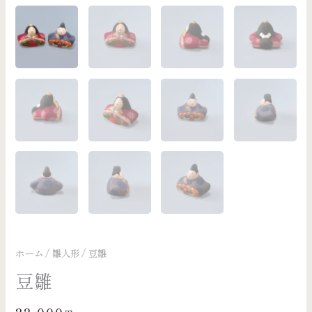
ホーム
/
雛人形
/ 豆雛
豆雛