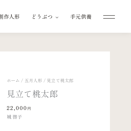
創作人形
どうぶつ
手元供養
ホーム
/
五月人形
/ 見立て桃太郎
見立て桃太郎
22,000
円
城 啓子