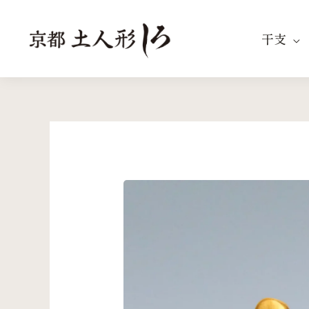
内
容
干支
を
ス
キ
ッ
プ