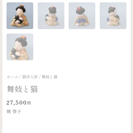
ホーム
/
創作人形
/ 舞妓と猫
舞妓と猫
27,500
円
城 啓子