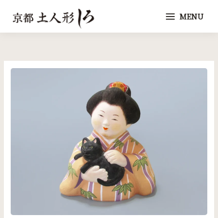
内
MENU
容
を
ス
キ
ッ
プ