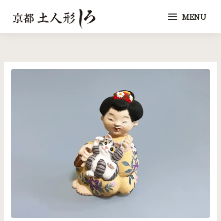
内
MENU
容
を
ス
キ
ッ
プ