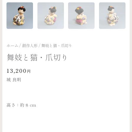
ホーム
/
創作人形
/ 舞妓と猫・爪切り
舞妓と猫・爪切り
13,200
円
城 良明
高さ：約 8 cm