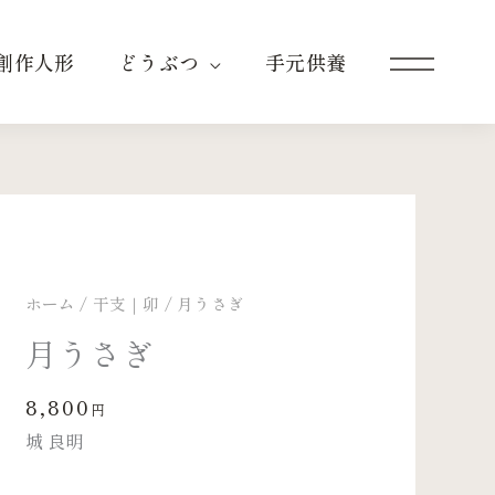
創作人形
どうぶつ
手元供養
ホーム
/
干支｜卯
/ 月うさぎ
月うさぎ
8,800
円
城 良明