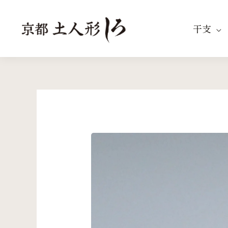
内
容
干支
を
ス
キ
ッ
プ