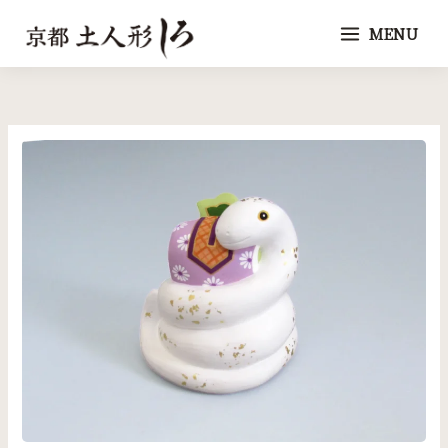
内
MENU
容
を
ス
キ
ッ
プ