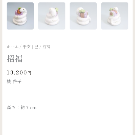
ホーム
/
干支｜巳
/ 招福
招福
13,200
円
城 啓子
高さ：約 7 cm