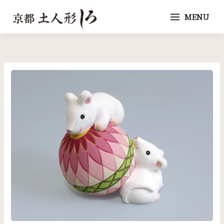
内
MENU
容
を
ス
キ
ッ
プ