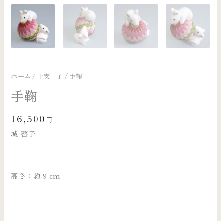
ホーム
/
干支｜子
/ 手鞠
手鞠
16,500
円
城 啓子
高さ：約 9 cm