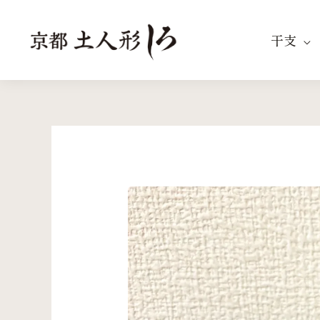
内
容
干支
を
ス
キ
ッ
プ