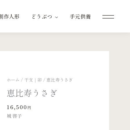
創作人形
どうぶつ
手元供養
ホーム
/
干支｜卯
/ 恵比寿うさぎ
恵比寿うさぎ
16,500
円
城 啓子