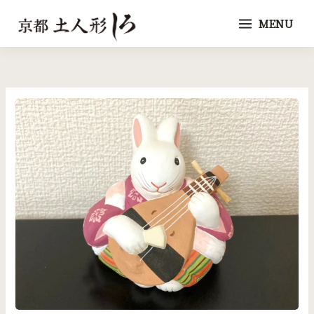
内
MENU
容
を
ス
キ
ッ
プ