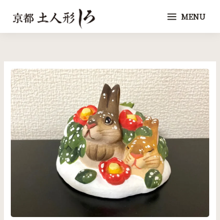
内
MENU
容
を
ス
キ
ッ
プ