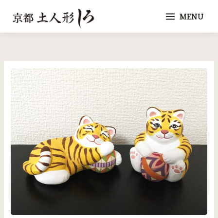
内
MENU
容
を
ス
キ
ッ
プ