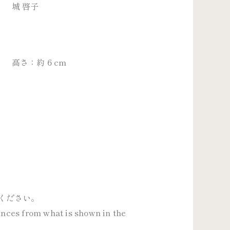
城 啓子
高さ：約 6 cm
ください。
rences from what is shown in the