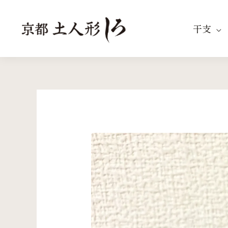
内
容
干支
を
ス
キ
ッ
プ