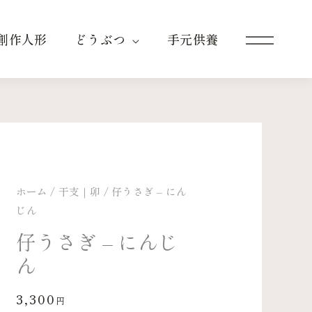
創作人形
どうぶつ
手元供養
ホーム
/
干支｜卯
/ 仔うさぎ – にん
じん
仔うさぎ – にんじ
ん
3,300
円