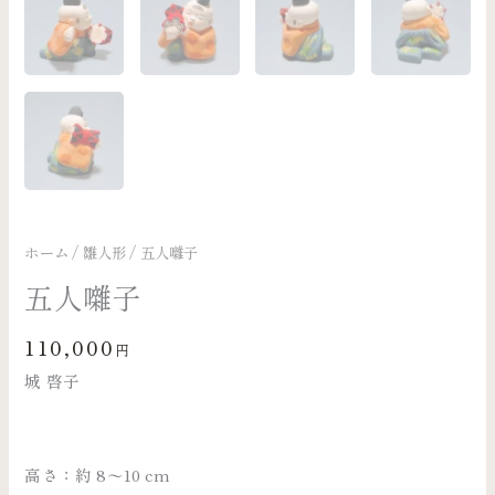
ホーム
/
雛人形
/ 五人囃子
五人囃子
110,000
円
城 啓子
高さ：約 8〜10 cm