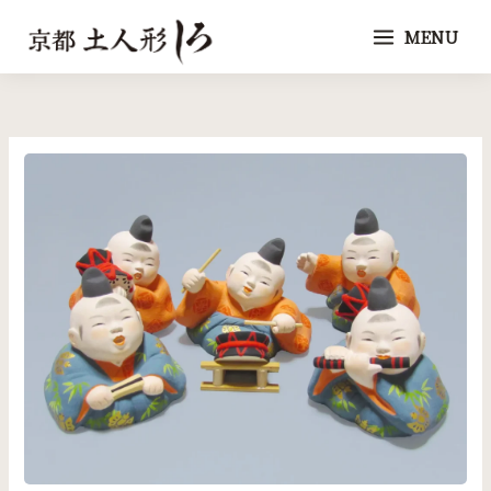
内
MENU
容
を
ス
キ
ッ
プ