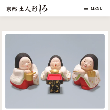
内
MENU
容
を
ス
キ
ッ
プ