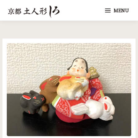
内
MENU
容
を
ス
キ
ッ
プ