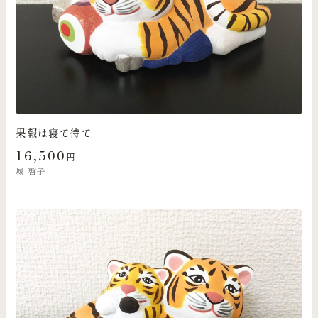
果報は寝て待て
16,500
円
城 啓子