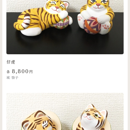
仔虎
8,800
各
円
城 啓子