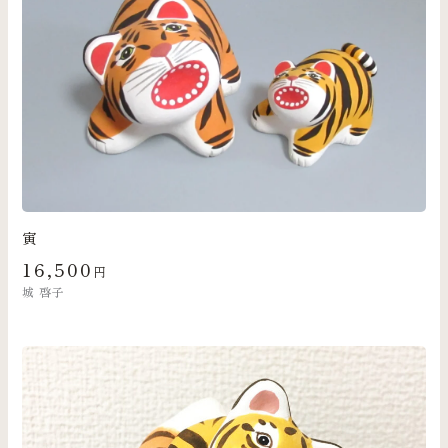
寅
16,500
円
城 啓子