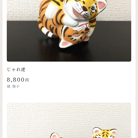
じゃれ虎
8,800
円
城 啓子