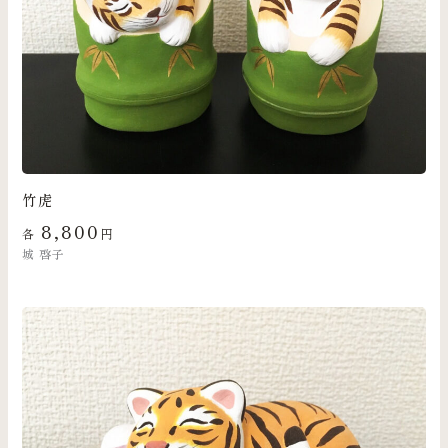
竹虎
8,800
各
円
城 啓子