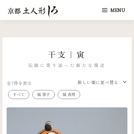
内
MENU
容
を
新
し
ス
い
順
キ
ッ
干支｜寅
プ
伝統に寄り添った新たな視点
全7件を表示
すべて
城 啓子
城 良明