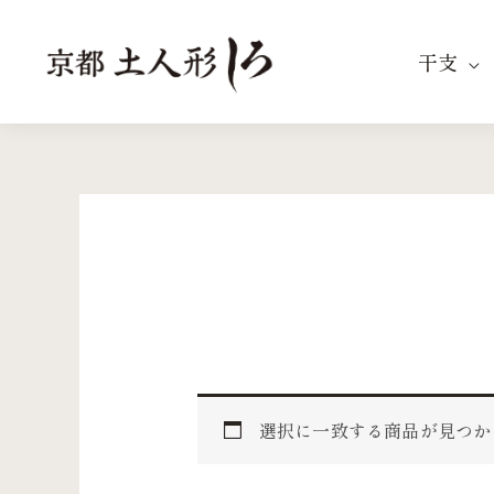
内
容
干支
を
ス
キ
ッ
プ
選択に一致する商品が見つか