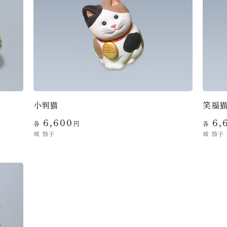
小判猫
笑福
6,600
6,
各
円
各
城 啓子
城 啓子