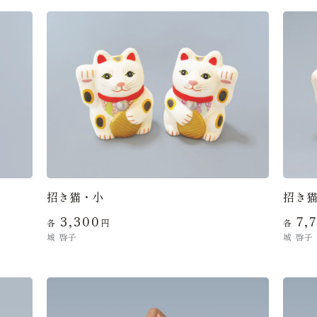
招き猫・小
招き
3,300
7,
各
円
各
城 啓子
城 啓子