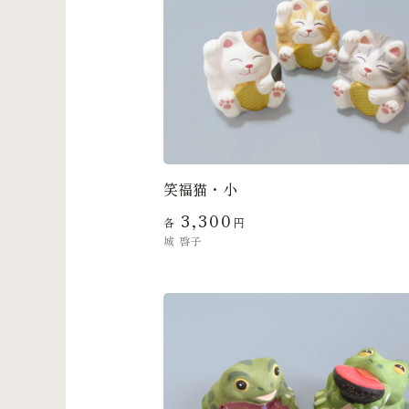
笑福猫・小
3,300
各
円
城 啓子