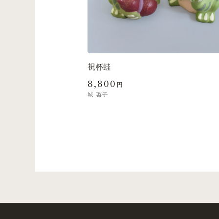
祝杯蛙
8,800
円
城 啓子