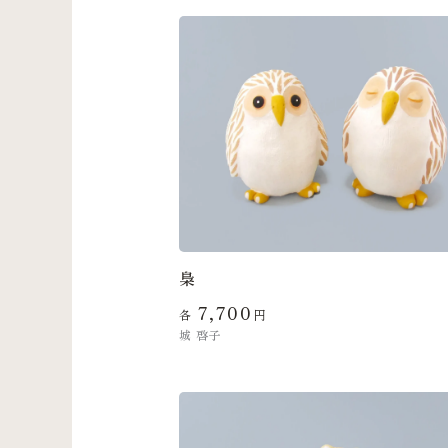
梟
7,700
各
円
城 啓子