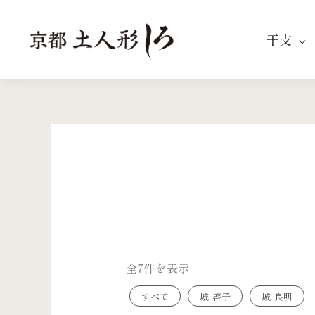
内
容
干支
を
ス
キ
ッ
新
プ
し
い
順
全7件を表示
すべて
城 啓子
城 良明