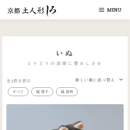
内
MENU
容
を
新
し
ス
い
順
キ
ッ
いぬ
プ
とりどりの表情に愛おしさを
全4件を表示
すべて
城 啓子
城 良明