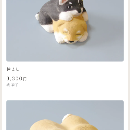
仲よし
3,300
円
城 啓子