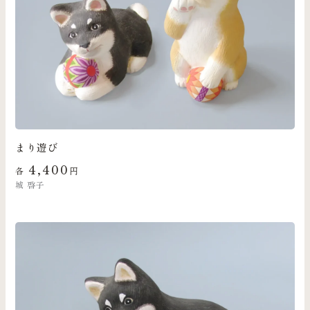
まり遊び
4,400
各
円
城 啓子