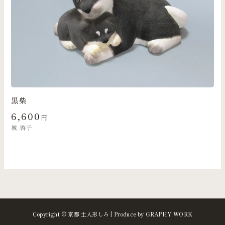
黒柴
6,600
円
城 啓子
Copyright © 京都 土人形しろ | Produce by GRAPHY WORK